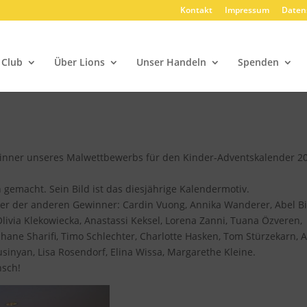
Kontakt
Impressum
Daten
 Club
Über Lions
Unser Handeln
Spenden
inner unseres Malwettbewerbs für den Kinder-Adventskalender 2
gemacht. Sein Bild ist das diesjährige Kalendermotiv.
der der anderen Gewinner: Cardin Vuong, Annika Wanderer, Abel Bi
livia Klekowiecka, Anastassi Keksel, Lorena Zanni, Tuana Özveren,
hane Sharifi, Timo Schlechter, Charlotte Hasken, Tom Stürzekarn, A
usinyan, Lisa Rosendorf, Elina Wissa, Margarethe Kleine.
nsch!