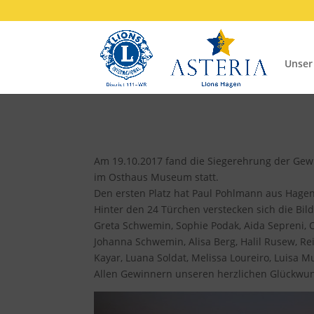
Unser
Am 19.10.2017 fand die Siegerehrung der Gew
im Osthaus Museum statt.
Den ersten Platz hat Paul Pohlmann aus Hagen 
Hinter den 24 Türchen verstecken sich die Bil
Greta Schwemin, Sophie Podak, Aida Sepreni, O
Johanna Schwemin, Alisa Berg, Halil Rusew, Rei
Kayar, Luana Soldat, Melissa Loureiro, Luisa M
Allen Gewinnern unseren herzlichen Glückwu