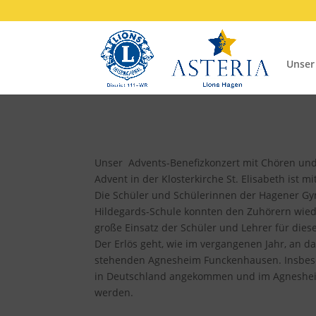
Unser
Unser Advents-Benefizkonzert mit Chören und
Advent in der Klosterkirche St. Elisabeth ist m
Die Schüler und Schülerinnen der Hagener Gym
Hildegards-Schule konnten den Zuhörern wiede
große Einsatz der Schüler und Lehrer für die
Der Erlös geht, wie im vergangenen Jahr, an d
stehenden Agnesheim Funckenhausen. Insbesond
in Deutschland angekommen und im Agnesheim
werden.