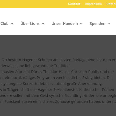
Kontakt
Impressum
Daten
 Club
Über Lions
Unser Handeln
Spenden
 Orchestern Hagener Schulen am letzten Freitagabend vor dem er
ittlerweile eine lieb gewonnene Tradition.
nasien Albrecht Dürer, Theodor-Heuss, Christian-Rohlfs und der
r ein hochkarätiges Programm von Klassik bis Swing bieten. Der
ses gelungene Konzerterlebnis verdient große Anerkennung.
as in Trägerschaft des Hagener Sozialdienstes Katholischer Frauen
ere sollen mit dem Geld syrische Flüchtlingskinder, die unbegle
 Funckenhausen ein sicheres Zuhause gefunden haben, unterstü